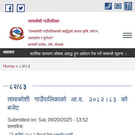
Skip to main content
तामाकोशी गाउँपालिका
"तामाकोशी गाउँपालिकाको समृद्धिको आधार कृषि, पर्यटन,
जलस्रोत र पुर्वाधार"
बागमती प्रदेश, जफे, दोलखा
समाचार
श्रमिक कल्याण कोषमा आवद्ध हुन आवेदन पेस गर्ने सम्बन्धी सूचना ।
प्
You are here
Home
» ८२/८३
८२/८३
तामाकोशी गाउँपालिकाको आ.व. २०८२।८३ को
बजेट
Submitted on:
Sat, 09/20/2025 - 13:52
दस्तावेज:
बजेट २०८२ final for verify.pdf