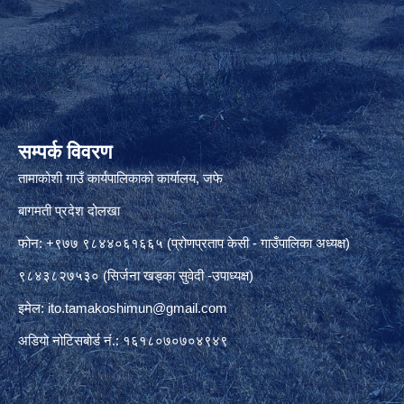
सम्पर्क विवरण
तामाकोशी गाउँ कार्यपालिकाको कार्यालय, जफे
बागमती प्रदेश दोलखा
फोन: +९७७ ९८४४०६१६६५ (प्रोणप्रताप केसी - गाउँपालिका अध्यक्ष)
९८४३८२७५३० (सिर्जना खड्का सुवेदी -उपाध्यक्ष)
इमेल:
ito.tamakoshimun@gmail.com
अडियो नोटिसबोर्ड नं.: १६१८०७०७०४९४९